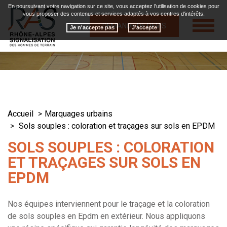
En poursuivant votre navigation sur ce site, vous acceptez l'utilisation de cookies pour
vous proposer des contenus et services adaptés à vos centres d'intérêts.
Toggle
DEMANDE DE DEVIS
Je n'accepte pas
navigat
Accueil
Marquages urbains
Sols souples : coloration et traçages sur sols en EPDM
SOLS SOUPLES : COLORATION
ET TRAÇAGES SUR SOLS EN
EPDM
Nos équipes interviennent pour le traçage et la coloration
de sols souples en Epdm en extérieur. Nous appliquons